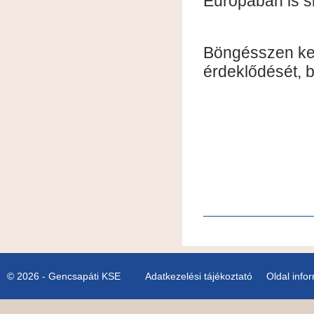
Európában is si
Böngésszen ked
érdeklődését, 
© 2026 - Gencsapáti KSE
Adatkezelési tájékoztató
Oldal info