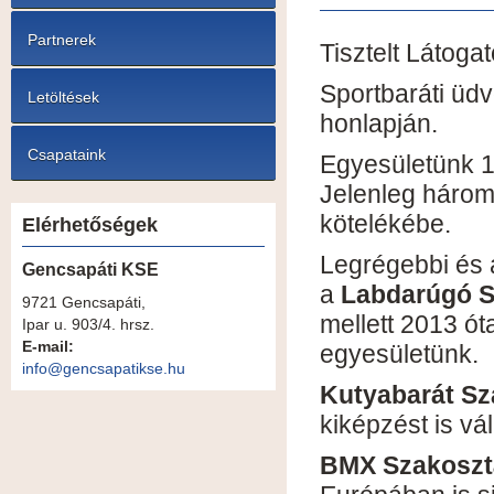
Partnerek
Tisztelt Látogat
Sportbaráti üd
Letöltések
honlapján.
Csapataink
Egyesületünk 1
Jelenleg három
kötelékébe.
Elérhetőségek
Legrégebbi és 
Gencsapáti KSE
a
Labdarúgó S
9721 Gencsapáti,
mellett 2013 ót
Ipar u. 903/4. hrsz.
E-mail:
egyesületünk.
info@gencsapatikse.hu
Kutyabarát Sz
kiképzést is vál
BMX Szakoszt