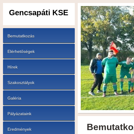
Gencsapáti KSE
Bemutatkozás
Elérhetőségek
Hírek
Szakosztályok
Galéria
Pályázataink
Bemutatko
Eredmények