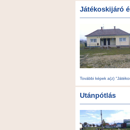
Játékoskijáró é
További képek a(z) "Játéko
Utánpótlás