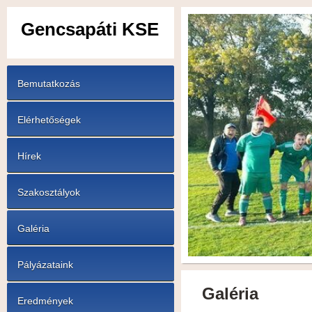
Gencsapáti KSE
Bemutatkozás
Elérhetőségek
Hírek
Szakosztályok
Galéria
Pályázataink
Galéria
Eredmények