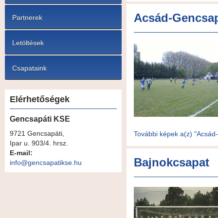
Acsád-Gencsap
Partnerek
Letöltések
Csapataink
Elérhetőségek
Gencsapáti KSE
9721 Gencsapáti,
További képek a(z) "Acsád
Ipar u. 903/4. hrsz.
E-mail:
Bajnokcsapat
info@gencsapatikse.hu