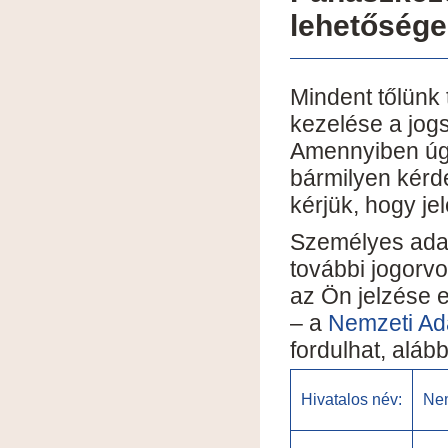
lehetőség
Mindent tőlünk
kezelése a jog
Amennyiben úgy
bármilyen kérd
kérjük, hogy je
Személyes adat
további jogorv
az Ön jelzése 
– a
Nemzeti Ad
fordulhat, aláb
Hivatalos név:
Nem