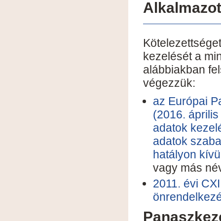
Alkalmazot
Kötelezettséget
kezelését a mi
alábbiakban fel
végezzük:
az Európai P
(2016. ápril
adatok kezelé
adatok szaba
hatályon kívü
vagy más név
2011. évi CXII
önrendelkezé
Panaszkeze