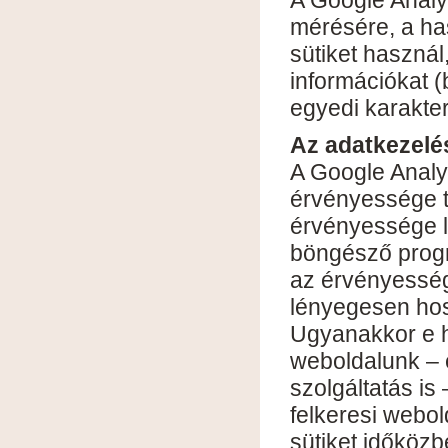
mérésére, a ha
sütiket használ
információkat (
egyedi karakte
Az adatkezelé
A Google Analyt
érvényessége t
érvényessége le
böngésző progr
az érvényesség
lényegesen hoss
Ugyanakkor e h
weboldalunk – 
szolgáltatás is
felkeresi webol
sütiket időközbe