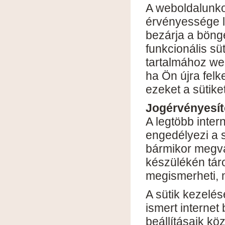
A weboldalunko
érvényessége le
bezárja a böng
funkcionális sü
tartalmához web
ha Ön újra felk
ezeket a sütike
Jogérvényesít
A legtöbb inte
engedélyezi a s
bármikor megvált
készülékén táro
megismerheti, 
A sütik kezelés
ismert interne
beállításaik kö