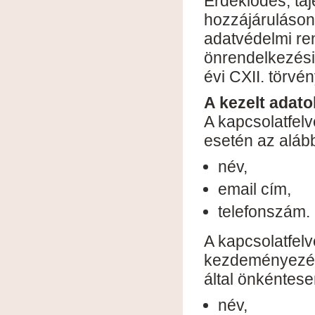
Érdeklődés, tá
hozzájáruláson
adatvédelmi re
önrendelkezési
évi CXII. törvén
A kezelt adato
A kapcsolatfelv
esetén az alább
név,
email cím,
telefonszám.
A kapcsolatfel
kezdeményezése
által önkéntes
név,