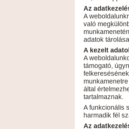
Az adatkezelés
A weboldalunkr
való megkülönbö
munkameneténe
adatok tárolás
A kezelt adato
A weboldalunko
támogató, úgyne
felkeresésének
munkamenetre 
által értelmezh
tartalmaznak.
A funkcionális 
harmadik fél s
Az adatkezelé