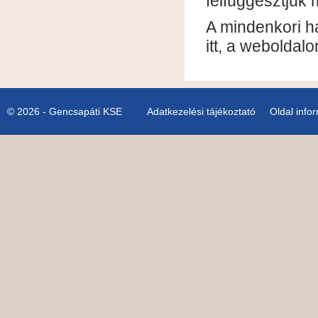
felfüggesztjük 
A mindenkori ha
itt, a weboldal
© 2026 - Gencsapáti KSE
Adatkezelési tájékoztató
Oldal info