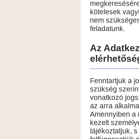
megkeresésére
kötelesek vagy
nem szükséges,
feladatunk.
Az Adatkeze
elérhetősé
Fenntartjuk a jo
szükség szerint
vonatkozó jogs
az arra alkalm
Amennyiben a m
kezelt személyes
tájékoztatjuk, 