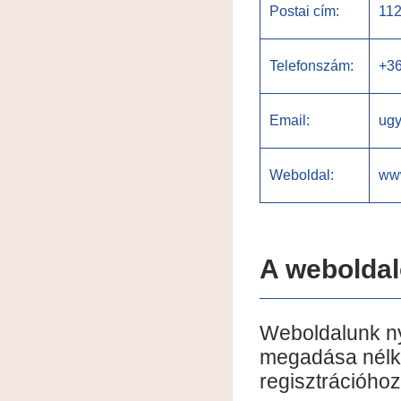
Postai cím:
112
Telefonszám:
+3
Email:
ugy
Weboldal:
ww
A weboldal
Weboldalunk ny
megadása nélkü
regisztrációho