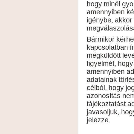
hogy minél gyo
amennyiben kér
igénybe, akkor 
megválaszolásá
Bármikor kérhe
kapcsolatban ír
megküldött levé
figyelmét, hog
amennyiben ada
adatainak törlé
célból, hogy jog
azonosítás nem
tájékoztatást 
javasoljuk, hog
jelezze.