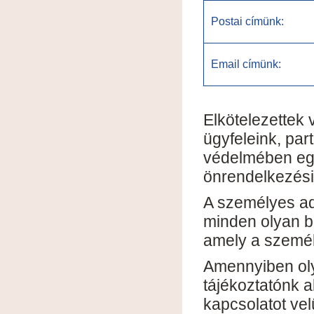
Postai címünk:
Email címünk:
Elkötelezettek 
ügyfeleink, par
védelmében egy
önrendelkezési 
A személyes ad
minden olyan bi
amely a személ
Amennyiben oly
tájékoztatónk a
kapcsolatot vel