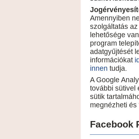
Jogérvényesít
Amennyiben nem
szolgáltatás az
lehetősége van 
program telepít
adatgyűjtését l
információkat
i
innen
tudja.
A Google Analyt
további sütivel 
sütik tartalmáh
megnézheti és t
Facebook P