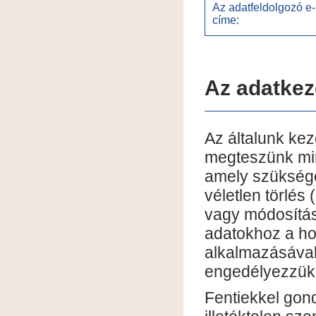
Az adatfeldolgozó e-
címe:
Az adatkez
Az általunk ke
megteszünk min
amely szüksége
véletlen törlés
vagy módosítás 
adatokhoz a ho
alkalmazásával
engedélyezzük
Fentiekkel gon