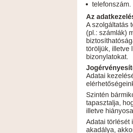
telefonszám.
Az adatkezelé
A szolgáltatás 
(pl.: számlák) 
biztosíthatóság
töröljük, illet
bizonylatokat.
Jogérvényesít
Adatai kezelésé
elérhetőségein
Szintén bármiko
tapasztalja, h
illetve hiányos
Adatai törlését
akadálya, akko