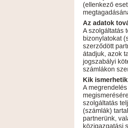
(ellenkező eset
megtagadásána
Az adatok tov
A szolgáltatás 
bizonylatokat (
szerződött par
átadjuk, azok t
jogszabályi köte
számlákon szer
Kik ismerheti
A megrendelés
megismerésére 
szolgáltatás te
(számlák) tarta
partnerünk, val
közigazgatási s