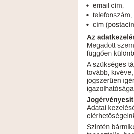
email cím,
telefonszám,
cím (postacím
Az adatkezelé
Megadott személ
függően különb
A szükséges tá
tovább, kivéve,
jogszerűen igé
igazolhatósága 
Jogérvényesít
Adatai kezelésé
elérhetőségein
Szintén bármiko