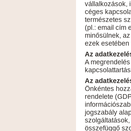
vállalkozások, 
céges kapcsolat
természetes sz
(pl.: email cí
minősülnek, az
ezek esetében
Az adatkezelés
A megrendelés t
kapcsolattartás
Az adatkezelé
Önkéntes hozzá
rendelete (GDP
információszaba
jogszabály ala
szolgáltatások
összefüggő szo