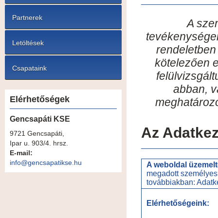
Partnerek
A sze
tevékenységei
Letöltések
rendeletben
kötelezően e
Csapataink
felülvizsgál
abban, v
Elérhetőségek
meghatározo
Gencsapáti KSE
Az Adatkez
9721 Gencsapáti,
Ipar u. 903/4. hrsz.
E-mail:
info@gencsapatikse.hu
A weboldal üzemelt
megadott személyes 
továbbiakban: Adatk
Elérhetőségeink: