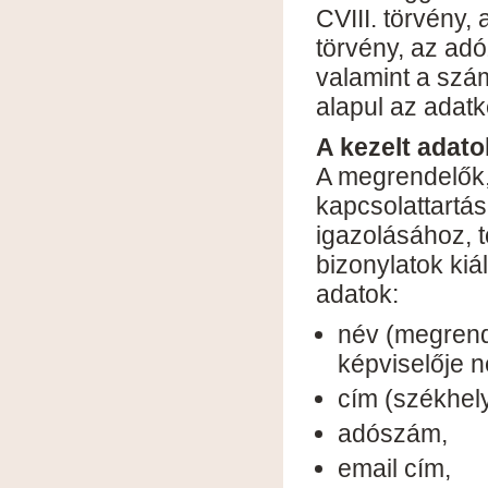
CVIII. törvény,
törvény, az adó
valamint a szám
alapul az adatk
A kezelt adato
A megrendelők,
kapcsolattartá
igazolásához, 
bizonylatok kiá
adatok:
név (megrende
képviselője n
cím (székhely
adószám,
email cím,