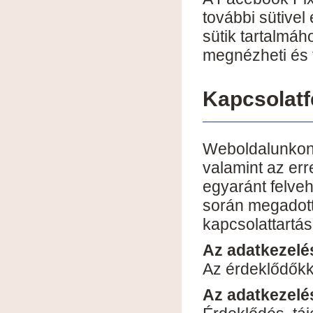
további sütivel 
sütik tartalmáh
megnézheti és t
Kapcsolatfe
Weboldalunkon 
valamint az err
egyaránt felveh
során megadott
kapcsolattartás
Az adatkezelés
Az érdeklődőkke
Az adatkezelé