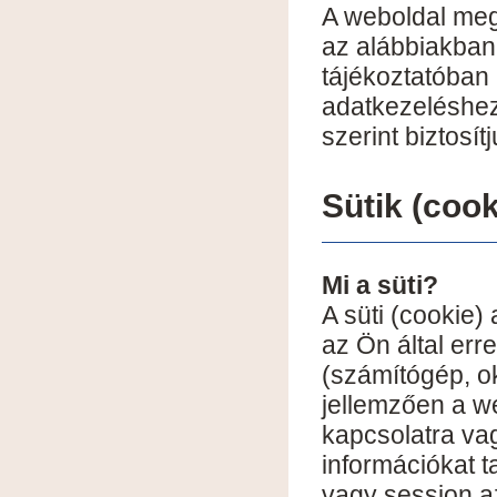
A weboldal meg
az alábbiakban 
tájékoztatóban 
adatkezeléshez
szerint biztosítj
Sütik (cook
Mi a süti?
A süti (cookie
az Ön által err
(számítógép, ok
jellemzően a w
kapcsolatra va
információkat 
vagy session a