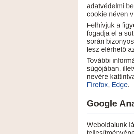
adatvédelmi be
cookie néven v
Felhívjuk a fig
fogadja el a sü
során bizonyos
lesz elérhető 
További informá
súgójában, ill
nevére kattintva
Firefox
,
Edge
.
Google Ana
Weboldalunk lát
teljesítményén