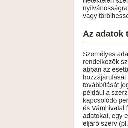
illetéktelen s
nyilvánosságra
vagy törölhess
Az adatok 
Személyes adat
rendelkezők sz
abban az esetb
hozzájárulását 
továbbítását jo
például a szerz
kapcsolódó pén
és Vámhivatal f
adatokat, egy e
eljáró szerv (p