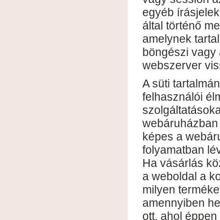
egyéb írásjelek
által történő m
amelynek tarta
böngészi vagy 
webszerver vi
A süti tartalmá
felhasználói élm
szolgáltatásoka
webáruházban v
képes a webáru
folyamatban lév
Ha vásárlás kö
a weboldal a ko
milyen terméket
amennyiben hely
ott, ahol éppe