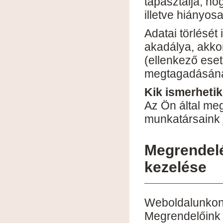
tapasztalja, h
illetve hiányos
Adatai törlését
akadálya, akko
(ellenkező eset
megtagadásána
Kik ismerheti
Az Ön által me
munkatársaink 
Megrendel
kezelése
Weboldalunkon 
Megrendelőink