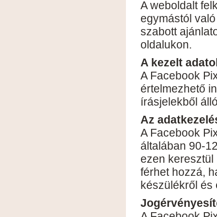
A weboldalt fel
egymástól val
szabott ajánla
oldalukon.
A kezelt adato
A Facebook Pixel
értelmezhető i
írásjelekből ál
Az adatkezelé
A Facebook Pixe
általában 90-12
ezen keresztül 
férhet hozzá, h
készülékről és 
Jogérvényesít
A Facebook Pixe