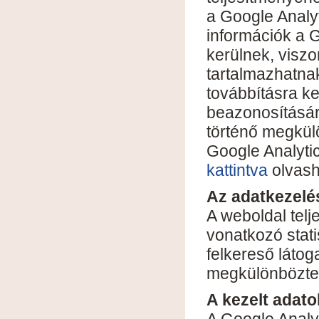
a Google Analyt
információk a 
kerülnek, visz
tartalmazhatna
továbbításra ke
beazonosításá
történő megkülö
Google Analyti
kattintva
olvash
Az adatkezelés
A weboldal tel
vonatkozó stat
felkereső látog
megkülönbözte
A kezelt adato
A Google Analyt