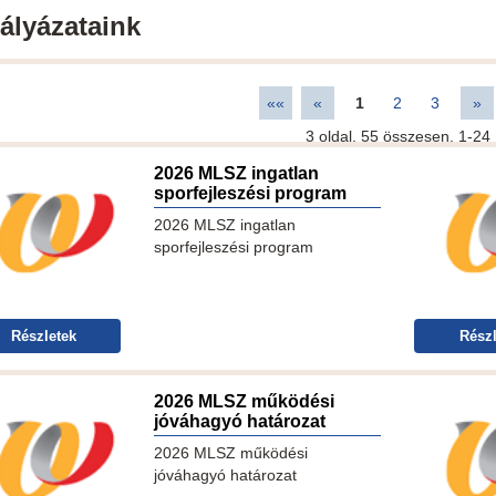
ályázataink
««
«
1
2
3
»
3
oldal,
55
összesen,
1-24
2026 MLSZ ingatlan
sporfejleszési program
2026 MLSZ ingatlan
sporfejleszési program
Részletek
Részl
2026 MLSZ működési
jóváhagyó határozat
2026 MLSZ működési
jóváhagyó határozat