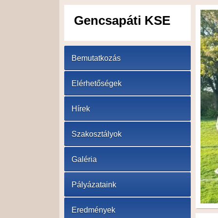
Gencsapáti KSE
Bemutatkozás
Elérhetőségek
Hírek
Szakosztályok
Galéria
Pályázataink
Eredmények