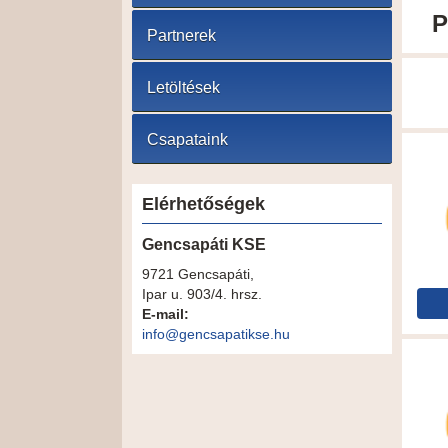
P
Partnerek
Letöltések
Csapataink
Elérhetőségek
Gencsapáti KSE
9721 Gencsapáti,
Ipar u. 903/4. hrsz.
E-mail:
info@gencsapatikse.hu