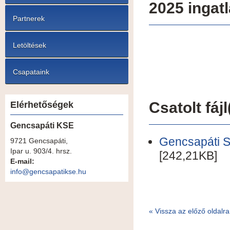
2025 ingat
Partnerek
Letöltések
Csapataink
Csatolt fájl
Elérhetőségek
Gencsapáti KSE
Gencsapáti 
9721 Gencsapáti,
Ipar u. 903/4. hrsz.
[242,21KB]
E-mail:
info@gencsapatikse.hu
«
Vissza az előző oldalra