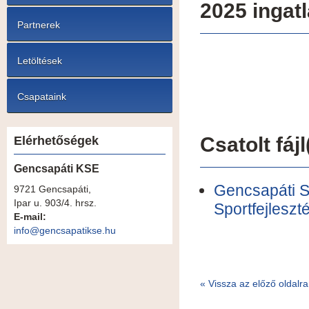
2025 ingat
Partnerek
Letöltések
Csapataink
Csatolt fájl
Elérhetőségek
Gencsapáti KSE
Gencsapáti 
9721 Gencsapáti,
Ipar u. 903/4. hrsz.
Sportfejleszt
E-mail:
info@gencsapatikse.hu
«
Vissza az előző oldalra