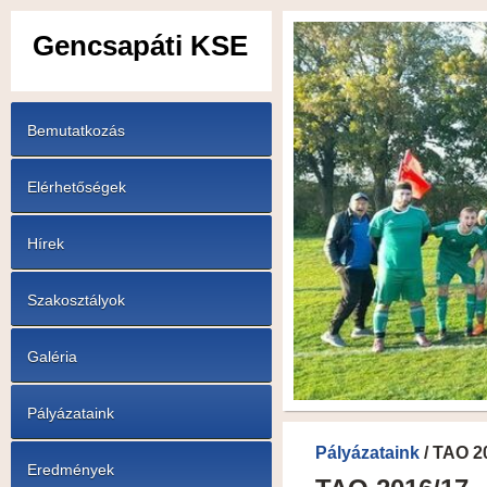
Gencsapáti KSE
Bemutatkozás
Elérhetőségek
Hírek
Szakosztályok
Galéria
Pályázataink
Pályázataink
/ TAO 2
Eredmények