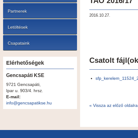
TAO 2016/17
Partnerek
2016.10.27.
Letöltések
Csapataink
Csatolt fájl(ok
Elérhetőségek
Gencsapáti KSE
sfp_kerelem_11524_
9721 Gencsapáti,
Ipar u. 903/4. hrsz.
E-mail:
info@gencsapatikse.hu
«
Vissza az előző oldalra