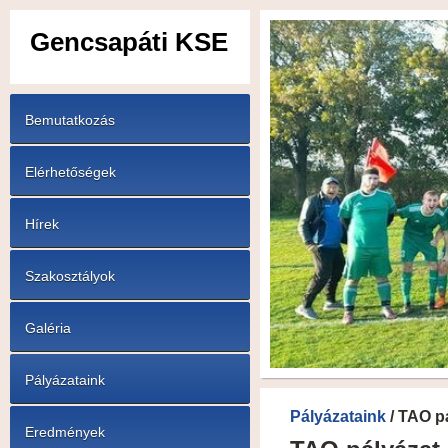
Gencsapáti KSE
Bemutatkozás
Elérhetőségek
Hírek
Szakosztályok
Galéria
Pályázataink
Pályázataink
/ TAO p
Eredmények