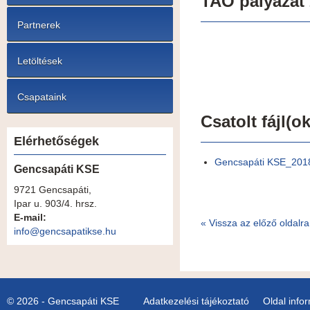
TAO pályázat
Partnerek
Letöltések
Csapataink
Csatolt fájl(ok
Elérhetőségek
Gencsapáti KSE_2018 
Gencsapáti KSE
9721 Gencsapáti,
Ipar u. 903/4. hrsz.
E-mail:
«
Vissza az előző oldalra
info@gencsapatikse.hu
© 2026 - Gencsapáti KSE
Adatkezelési tájékoztató
Oldal info